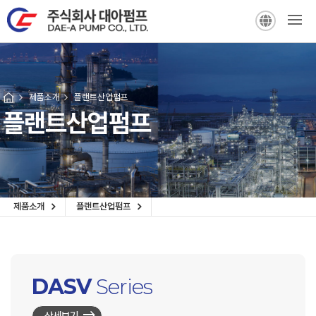
KOR
ENG
제품소개
플랜트산업펌프
플랜트산업펌프
제품소개
플랜트산업펌프
회사소개
일반산업펌프
제품소개
플랜트산업펌프
인증 납품
DASV
Series
고객지원